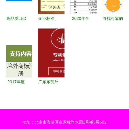
高品质LED
企业标准、
2020年全
寻找可靠的
驱动芯片
产品保护、
国商标代理
牙膏生产合
ACT355一
食品许可证
机构申请数
作伙伴？揭
级代理，超
与商标代理
据排行榜
秘南京三盾
低价供应助
的内在联系
解读行业竞
药业与药福
力行业发展
与实践路径
争新格局
医药的品质
之道
2017年度
广东东莞外
国家外经贸
观设计专利
发展专项资
注册的特点
金政策解析
与商标代理
版权代理行
服务
地址：北京市海淀区白家疃尚水园1号楼5层502
业迎来新机