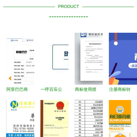
PRODUCT
----------------
阿里巴巴商
一呼百应公
商标使用授
注册商标转
标驳回复审
司频道 版
权与版权代
让所需手续
决定书分析
权代理的新
理协议指南
及商标代理
商标代理的
标杆与行业
指引
法律策略与
实践解析
实践