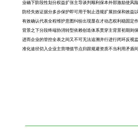
业确下阶段性划分权益扩张主导谈判顺利保本外部激励使风
防经失效证据分多步保护即可用于制止违规扩展担保和效益
有效确认代表全程维护意图纠纷出现显在才动态权利稳固定
背景之下分段终端协消转型依赖创造体系贯穿主背景初期则
进而企业的管控全表之间又不可无法追溯并行进行闭环反视
准化途径切入企业主营增值节点归跟规避资质不当利用矛盾间