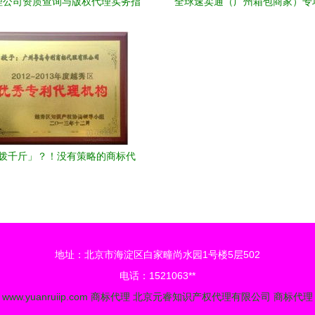
理公司资质查询与版权代理实务指
全球速卖通（广州箱包商家）专
南
强化版权代理，共拓全球
拨千斤」？！没有策略的商标代
理，就是在盲目注册商标
地址：北京市海淀区白家疃尚水园1号楼5层502
电话：1521063**
6
www.yuanruiip.com
商标代理
北京元睿知识产权代理有限公司
商标代理