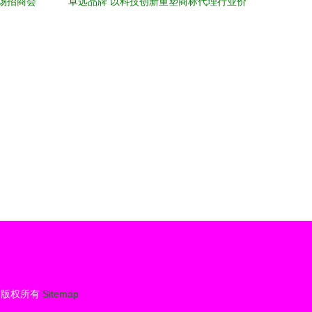
场招商会
卓远品牌 以科技创新重塑商标代理行业价
市场
值
版权所有
Sitemap